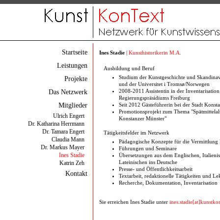
Startseite
Ines Stadie
|
Kunsthistorikerin M.A.
Leistungen
Ausbildung und Beruf
Studium der Kunstgeschichte und Skandinavis
Projekte
und der Universitet i Tromsø/Norwegen
Das Netzwerk
2008-2011 Assistentin in der Inventarisatio
Regierungspräsidiums Freiburg
Mitglieder
Seit 2012 Gästeführerin bei der Stadt Konst
Promotionsprojekt zum Thema "Spätmittelal
Ulrich Engert
Konstanzer Münster"
Dr. Katharina Herrmann
Dr. Tamara Engert
Tätigkeitsfelder im Netzwerk
Claudia Mann
Pädagogische Konzepte für die Vermittlung k
Dr. Markus Mayer
Führungen und Seminare
Ines Stadie
Übersetzungen aus dem Englischen, Italien
Lateinischen ins Deutsche
Katrin Zeh
Presse- und Öffentlichkeitsarbeit
Kontakt
Textarbeit, redaktionelle Tätigkeiten und Le
Recherche, Dokumentation, Inventarisation
Sie erreichen Ines Stadie unter
ines.stadie[at]kunstko