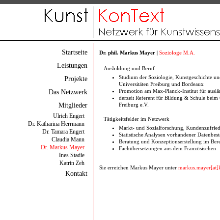
Startseite
Dr. phil. Markus Mayer
|
Soziologe M.A.
Leistungen
Ausbildung und Beruf
Studium der Soziologie, Kunstgeschichte un
Projekte
Universitäten Freiburg und Bordeaux
Das Netzwerk
Promotion am Max-Planck-Institut für auslän
derzeit Referent für Bildung & Schule beim 
Mitglieder
Freiburg e.V.
Ulrich Engert
Tätigkeitsfelder im Netzwerk
Dr. Katharina Herrmann
Markt- und Sozialforschung, Kundenzufried
Dr. Tamara Engert
Statistische Analysen vorhandener Datenbes
Claudia Mann
Beratung und Konzeptionserstellung im Be
Dr. Markus Mayer
Fachübersetzungen aus dem Französischen
Ines Stadie
Katrin Zeh
Sie erreichen Markus Mayer unter
markus.mayer[at]
Kontakt