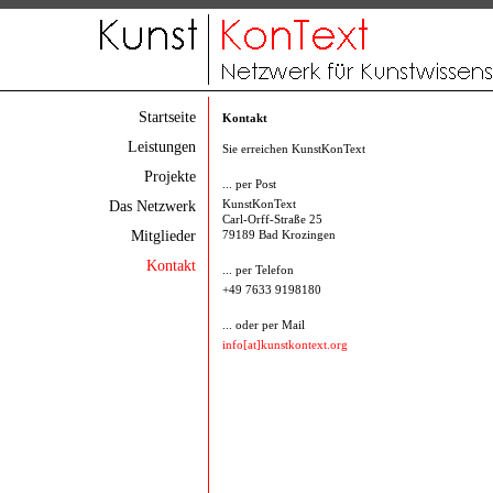
Startseite
Kontakt
Leistungen
Sie erreichen KunstKonText
Projekte
... per Post
Das Netzwerk
KunstKonText
Carl-Orff-Straße 25
Mitglieder
79189 Bad Krozingen
Kontakt
... per Telefon
+49 7633 9198180
... oder per Mail
info[at]kunstkontext.org