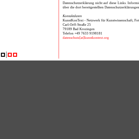
Datenschutzerklärung nicht auf diese Links. Informie
über die dort bereitgestellten Datenschutzerklärungen
Kontaktdaten
KunstKonText - Netzwerk für Kunstwissenschaft, Fot
Carl-Orff-Straße 25
79189 Bad Krozingen
Telefon +49 7633 9198181
datenschutz[at]kunstkontext.org